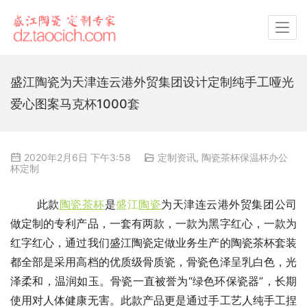
盛江陶瓷为天津连云港外贸集团设计定制纯手工哑光
爱心图案马克杯1000套
2020年2月6日 下午3:58
定制资讯
,
陶瓷茶杯保温杯办公
杯定制
此款
陶瓷茶杯
是
盛江
陶瓷
为天津连云港外贸集团公司
做定制的专利产品，一套有两款，一款为黑字红心，一款为
红字红心，通过我们盛江陶瓷定做业务生产的陶瓷茶杯套装
都全部是采用高档的优质级骨质瓷，骨瓷色泽呈乳白色，光
泽柔和，温润如玉。骨瓷一直被誉为“绿色环保瓷器”，长期
使用对人体健康无害。此款产品更是通过手工艺人纯手工捏