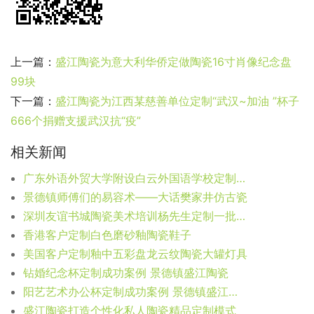
上一篇：
盛江陶瓷为意大利华侨定做陶瓷16寸肖像纪念盘
99块
下一篇：
盛江陶瓷为江西某慈善单位定制“武汉~加油 ”杯子
666个捐赠支援武汉抗“疫”
相关新闻
广东外语外贸大学附设白云外国语学校定制《五牛图》大号冬瓜瓶2000个
景德镇师傅们的易容术——大话樊家井仿古瓷
深圳友谊书城陶瓷美术培训杨先生定制一批景德镇青花抽象人脸与写意人物画的将军罐
香港客户定制白色磨砂釉陶瓷鞋子
美国客户定制釉中五彩盘龙云纹陶瓷大罐灯具
钻婚纪念杯定制成功案例 景德镇盛江陶瓷
阳艺艺术办公杯定制成功案例 景德镇盛江陶瓷
盛江陶瓷打造个性化私人陶瓷精品定制模式