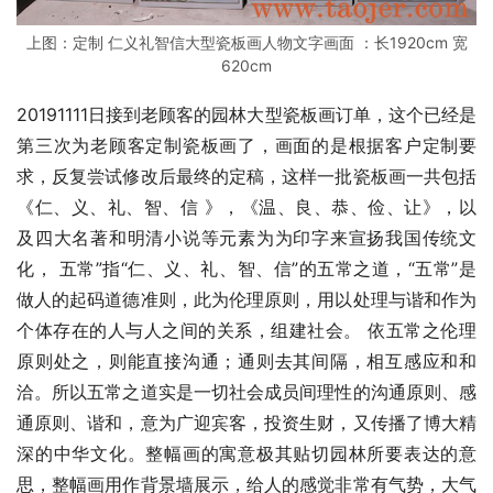
上图：定制 仁义礼智信大型瓷板画人物文字画面 ：长1920cm 宽
620cm
20191111日接到老顾客的园林大型瓷板画订单，这个已经是
第三次为老顾客定制瓷板画了，画面的是根据客户定制要
求，反复尝试修改后最终的定稿，这样一批瓷板画一共包括
《仁、义、礼、智、信 》，《温、良、恭、俭、让》，以
及四大名著和明清小说等元素为为印字来宣扬我国传统文
化， 五常”指“仁、义、礼、智、信”的五常之道，“五常”是
做人的起码道德准则，此为伦理原则，用以处理与谐和作为
个体存在的人与人之间的关系，组建社会。 依五常之伦理
原则处之，则能直接沟通；通则去其间隔，相互感应和和
洽。所以五常之道实是一切社会成员间理性的沟通原则、感
通原则、谐和，意为广迎宾客，投资生财，又传播了博大精
深的中华文化。整幅画的寓意极其贴切园林所要表达的意
思，整幅画用作背景墙展示，给人的感觉非常有气势，大气