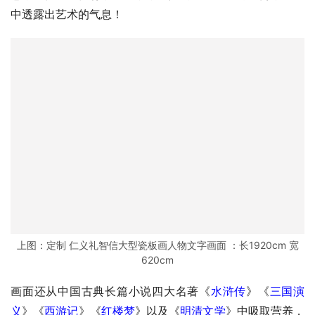
中透露出艺术的气息！
上图：定制 仁义礼智信大型瓷板画人物文字画面 ：长1920cm 宽
620cm
画面还从中国古典长篇小说四大名著《
水浒传
》《
三国演
义
》《
西游记
》《
红楼梦
》以及《
明清文学
》中吸取营养，