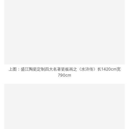
上图：盛江陶瓷定制四大名著瓷板画之《水浒传》长1420cm宽
790cm