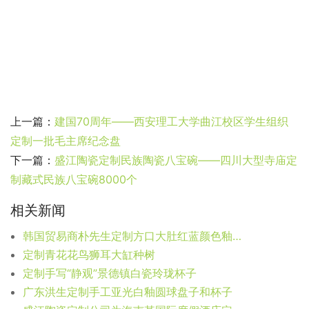
上一篇：
建国70周年——西安理工大学曲江校区学生组织
定制一批毛主席纪念盘
下一篇：
盛江陶瓷定制民族陶瓷八宝碗——四川大型寺庙定
制藏式民族八宝碗8000个
相关新闻
韩国贸易商朴先生定制方口大肚红蓝颜色釉花瓶
定制青花花鸟狮耳大缸种树
定制手写“静观”景德镇白瓷玲珑杯子
广东洪生定制手工亚光白釉圆球盘子和杯子