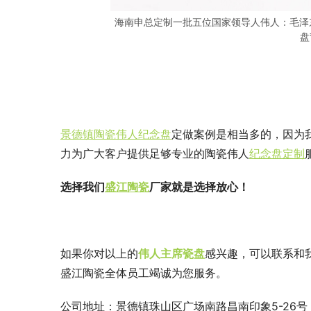
海南申总定制一批五位国家领导人伟人：毛泽
盘
景德镇陶瓷伟人纪念盘
定做案例是相当多的，因为
力为广大客户提供足够专业的陶瓷伟人
纪念盘定制
选择我们
盛江陶瓷
厂家就是选择放心！
如果你对以上的
伟人主席瓷盘
感兴趣，可以联系和
盛江陶瓷全体员工竭诚为您服务。
公司地址：景德镇珠山区广场南路昌南印象5-26号      