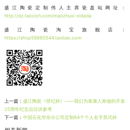
盛江陶瓷定制伟人主席瓷盘站网址：
http://dz.taocich.com/maozhuxi-xidada
盛江陶瓷淘宝旗舰店：
https://shop58880544.taobao.com
上一篇：
盛江陶瓷《世纪杯》——我们为泰康人寿做的开发
25周年纪念品仅供参考
下一篇：
中国石化华东分公司定制64个个人名字景式杯