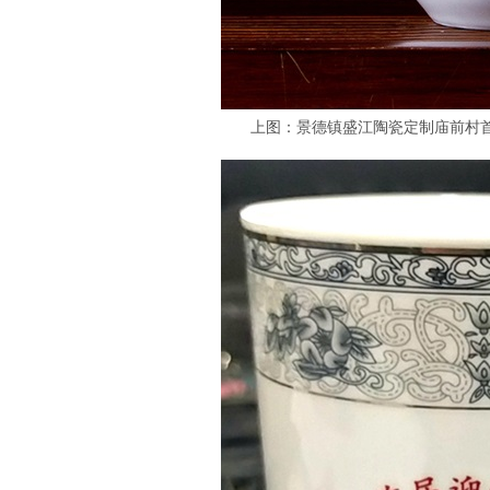
上图：景德镇盛江陶瓷定制庙前村