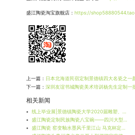
盛江陶瓷淘宝旗舰店：
https://shop58880544.ta
上一篇：
日本北海道民宿定制景德镇四大名瓷之一
下一篇：
深圳友谊书城陶瓷美术培训杨先生定制一
相关新闻
线上毕业展|景德镇陶瓷大学2020届雕塑、陶艺专业优秀作品
盛江陶瓷定制民族陶瓷八宝碗——四川大型寺庙定制藏式民族八宝碗8000个
盛江陶瓷 窑变釉水墨风千里江山 马克杯定制：专属诗意，从 “底” 而生