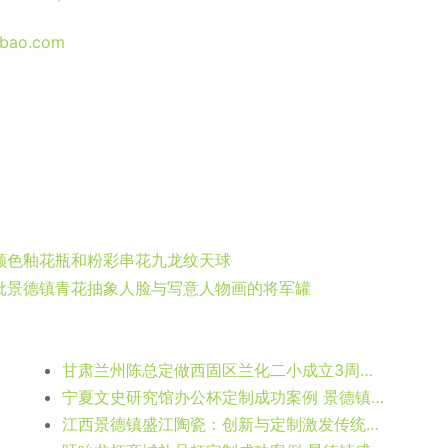
obao.com
颜色釉花瓶和粉彩串花九龙纹天球
批景德镇青花抽象人脸与写意人物画的将军罐
甘肃兰州陈总定做西固区兰化二小成立3周年纪念杯子——卡通马克杯
宁夏文史研究馆办公杯定制成功案例 景德镇盛江陶瓷
江西景德镇盛江陶瓷：创新与定制激发传统产业新活力