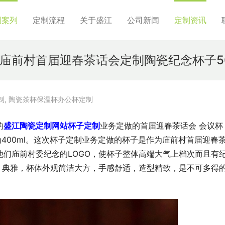
制案列
定制流程
关于盛江
公司新闻
定制资讯
庙前村首届迎春茶话会定制陶瓷纪念杯子5
制
,
陶瓷茶杯保温杯办公杯定制
的
盛江陶瓷定制网站杯子定制
业务定做的首届迎春茶话会 会议杯
量为400ml。这次杯子定制业务定做的杯子是作为庙前村首届迎春
们庙前村委纪念的LOGO，使杯子整体高端大气上档次而且有
，典雅，杯体外观简洁大方，手感舒适，造型精致，是不可多得