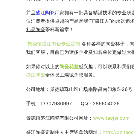
并且
盛江
陶瓷
厂家拥有一批具备精湛技术的专业研
位消费者提供卓越的产品是我们“盛江人”的永远追
礼品陶瓷
茶杯新篇章！
 景德镇盛江陶瓷专业定制 
各种各样的陶瓷杯子，陶
我们客服，目前已为诸多企业及知名单位定做过大
如果你对以上的
陶瓷花盆
感兴趣，可以联系和我们联
盛江陶瓷
全体员工竭诚为您服务。
公司地址：景德镇珠山区广场南路昌南印象5-26号      
手机：13307980997      QQ：286604026
景德镇盛江陶瓷有限公司网址：
www.taojer.com 
盛江陶瓷定制伟人主席瓷盘站网址：
http://dz.ta