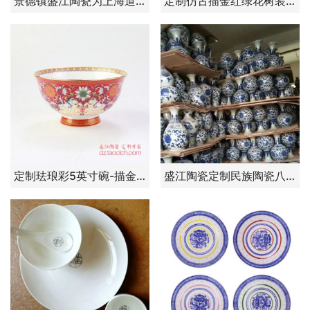
景德镇盛江陶瓷为上海道谦文化传播公司定制16头秋锦餐具1000套
定制仿古描金红绿花树装饰盘 高3.4直径24.5cm
定制珐琅彩5英寸碗-描金福寿高脚碗-朱樱红
盛江陶瓷定制民族陶瓷八宝碗——四川大型寺庙定制藏式民族八宝碗8000个