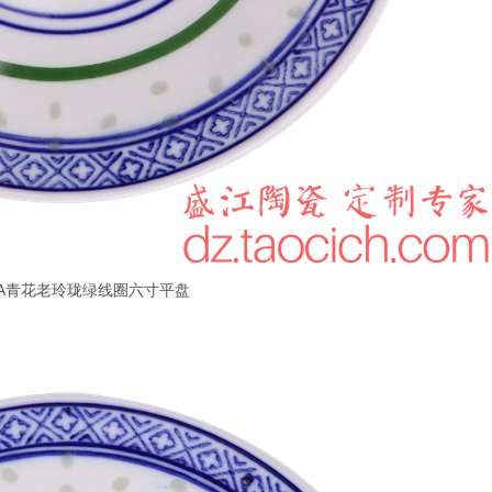
2-A青花老玲珑绿线圈六寸平盘