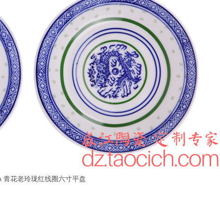
2-A 青花老玲珑红线圈六寸平盘