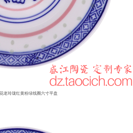
A青花老玲珑红黄粉绿线圈六寸平盘