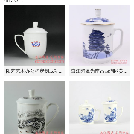
阳艺艺术办公杯定制成功案例 景德镇盛江陶瓷
盛江陶瓷为南昌西湖区黄总定制——印有滕王阁和鄱阳湖图案的会议杯子20000个 茶杯