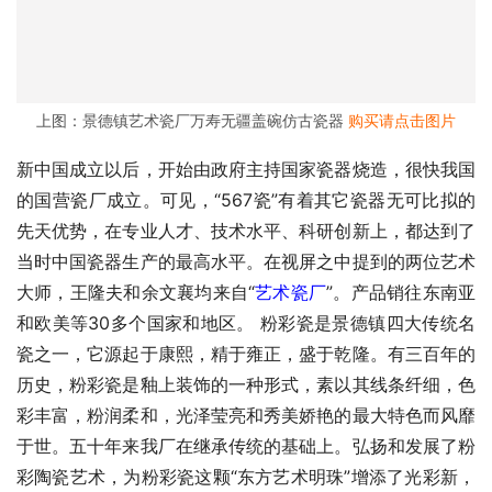
上图：景德镇艺术瓷厂万寿无疆盖碗仿古瓷器
购买请点击图片
新中国成立以后，开始由政府主持国家瓷器烧造，很快我国
的国营瓷厂成立。可见，“567瓷”有着其它瓷器无可比拟的
先天优势，在专业人才、技术水平、科研创新上，都达到了
当时中国瓷器生产的最高水平。在视屏之中提到的两位艺术
大师，王隆夫和余文襄均来自“
艺术瓷厂
”。产品销往东南亚
和欧美等30多个国家和地区。 粉彩瓷是景德镇四大传统名
瓷之一，它源起于康熙，精于雍正，盛于乾隆。有三百年的
历史，粉彩瓷是釉上装饰的一种形式，素以其线条纤细，色
彩丰富，粉润柔和，光泽莹亮和秀美娇艳的最大特色而风靡
于世。五十年来我厂在继承传统的基础上。弘扬和发展了粉
彩陶瓷艺术，为粉彩瓷这颗“东方艺术明珠”增添了光彩新，