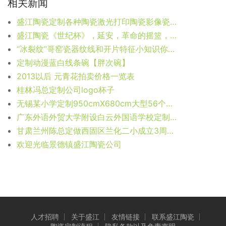
相关新闻
盛江陶瓷定制各种陶瓷激光打印陶瓷影像瓷板画
盛江陶瓷《世纪杯》，延安，革命的摇篮，我们为她定制周年纪念杯，仅供欣赏
“冰裂纹”哥窑瓷器纹线和开片特征小知识你知道吗？
定制动漫蓝白线条碗【胖次碗】
2013以后 元青花拍卖价格一览表
桂林冯总定制公司logo杯子
无锡某小学定制950cmX680cm大型56个民族卡通人物陶瓷壁画
广东外语外贸大学附设白云外国语学校定制《五牛图》大号冬瓜瓶2000个
甘肃兰州陈总定做西固区兰化二小成立3周年纪念杯子——卡通马克杯
欢迎光临景德镇盛江陶瓷公司
人才招聘
关于盛江
友情链接
联系盛江陶瓷