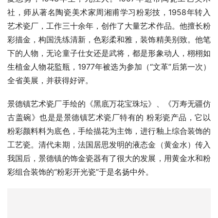
社，师从著名陶瓷美术家周湘甫学习粉彩技，1958年转入
艺术瓷厂，工作三十余年，创作了大量艺术作品。他擅长粉
彩描金，构国洗练清新，色彩柔和雅，装饰精美别致。他笔
下的人物，无论童子仕女还是武将，都是形象动人，栩栩如
生植金人物花監瓶，1977年被选为参加（“文革”后第一次）
全省美展，并获得好评。
景德镇艺术瓷厂手绘的《黑底万花宝珠坛》、《万寿无疆仿
古盖碗》也是是景德镇艺术瓷厂特有的 粉彩瓷产品，它以
粉彩颜料料为底色，手绘描花为主饰，进行釉上综合装饰的
工艺瓷。清代未期，法国居思发明的液态金（黄金水）传入
我国后，景德镇的饰金瓷器有了很大的发展，用黄金水和粉
彩组合装饰的“粉彩开光瓷”于是名扬中外。