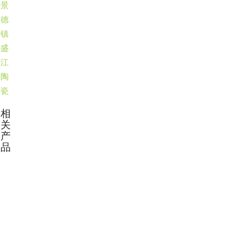
景
德
镇
盛
江
陶
瓷
相
关
产
品
中东皇室婚礼用瓷定制成功案例 景德镇盛江陶瓷
盛江陶瓷定制花瓶，古韵邂逅杯具新尚