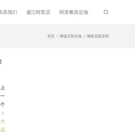
联系我们
盛江阿里店
阿里餐具定做
首页
陶瓷定制定做
陶瓷花瓶定制
奖
上
一
个
：
大
花