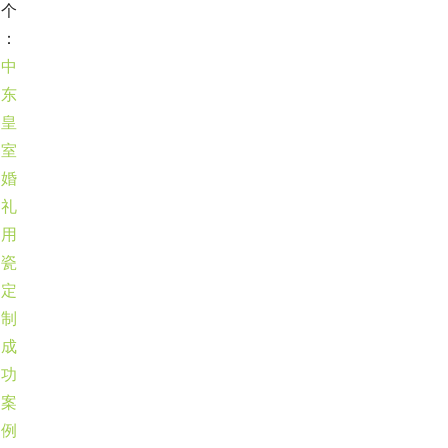
个
：
中
东
皇
室
婚
礼
用
瓷
定
制
成
功
案
例