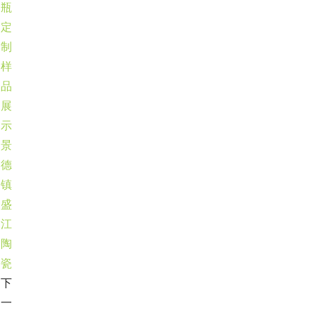
瓶
定
制
样
品
展
示
景
德
镇
盛
江
陶
瓷
下
一